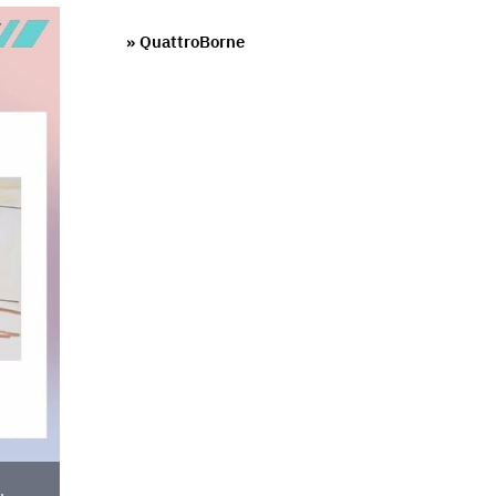
» QuattroBorne
.